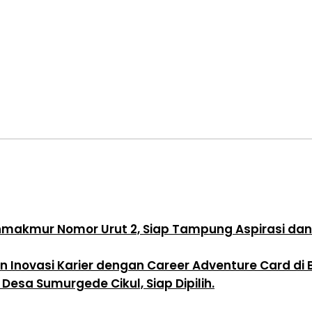
hmakmur Nomor Urut 2, Siap Tampung Aspirasi d
 Inovasi Karier dengan Career Adventure Card di 
esa Sumurgede Cikul, Siap Dipilih.