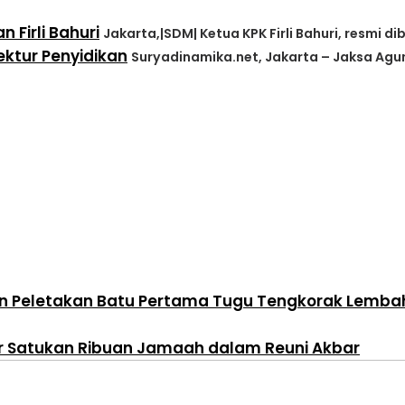
 Firli Bahuri
Jakarta,|SDM| Ketua KPK Firli Bahuri, resmi d
ktur Penyidikan
Suryadinamika.net, Jakarta – Jaksa Agun
n Peletakan Batu Pertama Tugu Tengkorak Lembah 
ur Satukan Ribuan Jamaah dalam Reuni Akbar