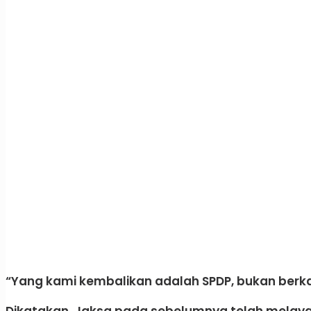
“Yang kami kembalikan adalah SPDP, bukan berka
Dikatakan, Jaksa pada sebelumnya telah melayan