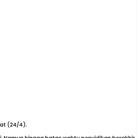
at (24/4).
i. Namun hingga batas waktu penyidikan berakhir