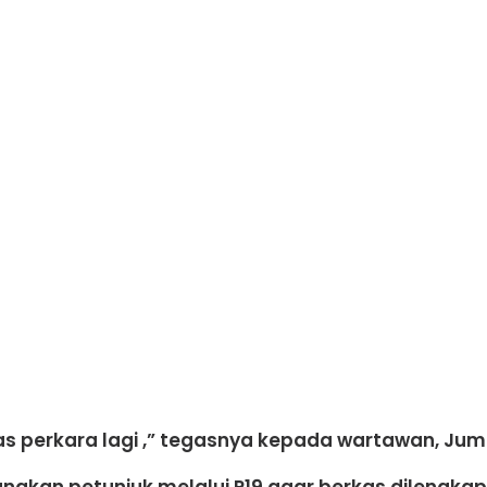
s perkara lagi ,” tegasnya kepada wartawan, Jum
gkan petunjuk melalui P19 agar berkas dilengkap