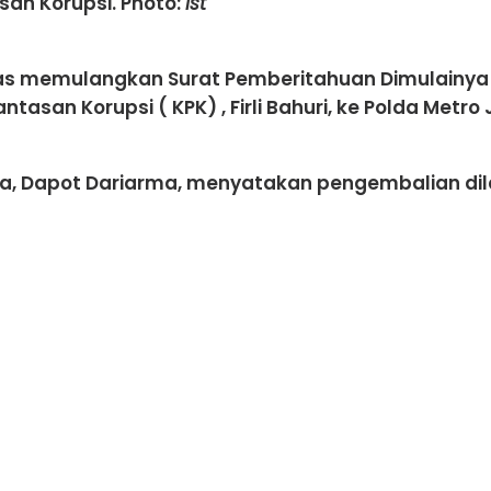
san Korupsi. Photo:
ist
tegas memulangkan Surat Pemberitahuan Dimulainy
an Korupsi ( KPK) , Firli Bahuri, ke Polda Metro 
ta, Dapot Dariarma, menyatakan pengembalian dil