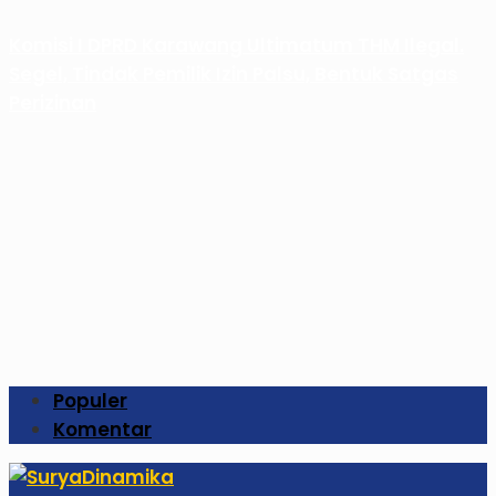
Komisi I DPRD Karawang Ultimatum THM Ilegal.
Segel, Tindak Pemilik Izin Palsu, Bentuk Satgas
Perizinan
Populer
Komentar