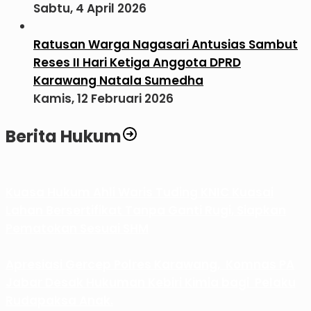
Sabtu, 4 April 2026
Ratusan Warga Nagasari Antusias Sambut
Reses II Hari Ketiga Anggota DPRD
Karawang Natala Sumedha
Kamis, 12 Februari 2026
Berita Hukum
Kuasa Hukum Ahli Waris Tuding KNIC Kuasai
Lahan Bersertifikat Tanpa Ganti Rugi, Siapkan
Pematokan Sesuai SHM
Apresiasi Gercep Polres Karawang, Komnas PA
Jabar Desak Hukuman Kebiri Kimia bagi Pelaku
Rudapaksa Anak.