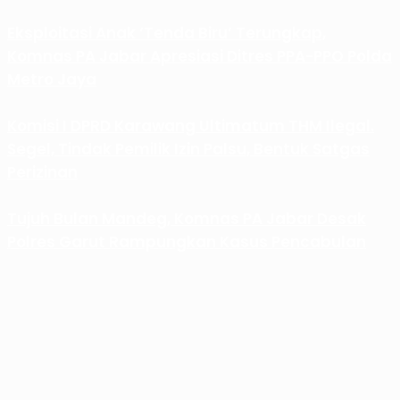
Eksploitasi Anak ‘Tenda Biru’ Terungkap,
Komnas PA Jabar Apresiasi Ditres PPA-PPO Polda
Metro Jaya
Komisi I DPRD Karawang Ultimatum THM Ilegal.
Segel, Tindak Pemilik Izin Palsu, Bentuk Satgas
Perizinan
Tujuh Bulan Mandeg, Komnas PA Jabar Desak
Polres Garut Rampungkan Kasus Pencabulan