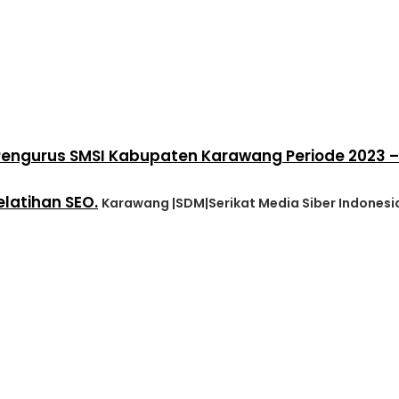
k Pengurus SMSI Kabupaten Karawang Periode 2023 –
elatihan SEO.
Karawang |SDM|Serikat Media Siber Indonesi