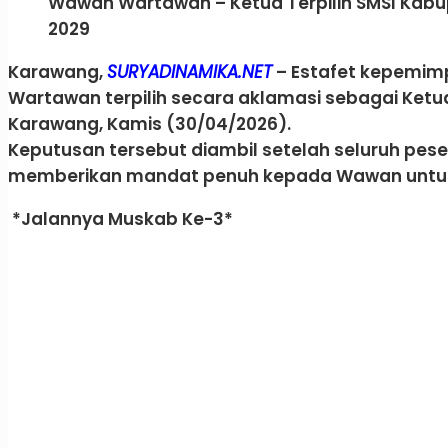
Wawan Wartawan – Ketua Terpilih SMSI Kab
2029
​Karawang,
SURYADINAMIKA.NET
– Estafet kepemimp
Wartawan terpilih secara aklamasi sebagai Ket
Karawang, Kamis (30/04/2026).
​Keputusan tersebut diambil setelah seluruh pes
memberikan mandat penuh kepada Wawan untuk m
​ *Jalannya Muskab Ke-3*