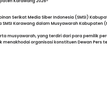
upaten Karawang 2026-
inan Serikat Media Siber Indonesia (SMSI) Kabu
ua SMSI Karawang dalam Musyawarah Kabupaten (M
erta musyawarah, yang terdiri dari para pemilik p
enakhodai organisasi konstituen Dewan Pers ter