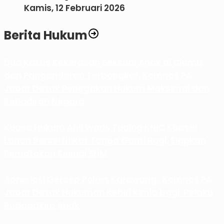
Kamis, 12 Februari 2026
Berita Hukum
Dua Kasus Kekerasan Seksual Anak di Ciamis
dan Pangandaran Terbongkar, Komnas PA
Jabar Desak Penegakan Hukum Maksimal dan
Kehadiran Negara
Kuasa Hukum Ahli Waris Tuding KNIC Kuasai
Lahan Bersertifikat Tanpa Ganti Rugi, Siapkan
Pematokan Sesuai SHM
Apresiasi Gercep Polres Karawang, Komnas PA
Jabar Desak Hukuman Kebiri Kimia bagi Pelaku
Rudapaksa Anak.