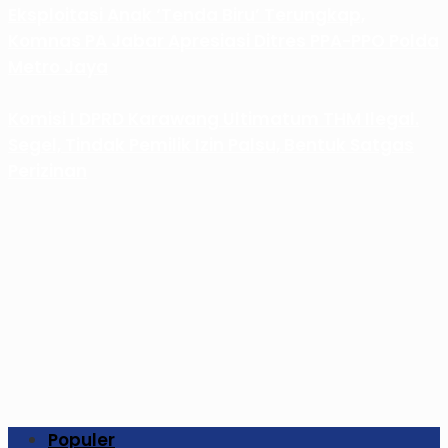
Eksploitasi Anak ‘Tenda Biru’ Terungkap,
Komnas PA Jabar Apresiasi Ditres PPA-PPO Polda
Metro Jaya
Komisi I DPRD Karawang Ultimatum THM Ilegal.
Segel, Tindak Pemilik Izin Palsu, Bentuk Satgas
Perizinan
Populer